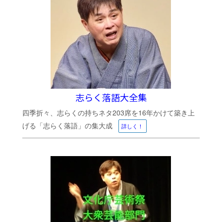
志らく落語大全集
四季折々、志らくの持ちネタ203席を16年かけて築き上
げる「志らく落語」の集大成
詳しく！