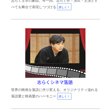
志らく主宰の劇団。年一回、志らく作・演出・主演とす
べてを舞台で表現しつづける
詳しく！
志らくシネマ落語
世界の映画を落語に作り変える。オリジナリティ溢れる
落語愛と映画愛のハーモニー
詳しく！