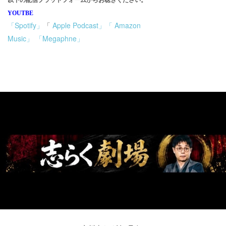
YOUTBE
「Spotify」
「
Apple Podcast」「
Amazon
Music」
「Megaphne」