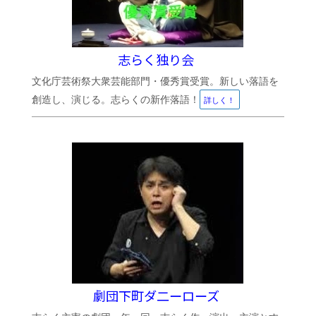
志らく独り会
文化庁芸術祭大衆芸能部門・優秀賞受賞。新しい落語を
創造し、演じる。志らくの新作落語！
詳しく！
劇団下町ダ二ーローズ